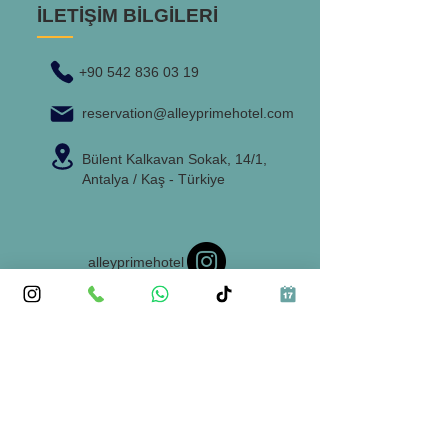
İLETİŞİM BİLGİLERİ
+90 542 836 03 19
reservation@alleyprimehotel.com
Bülent Kalkavan Sokak, 14/1,
Antalya / Kaş - Türkiye
alleyprimehotel
İLETİŞİM
reservation@alleyprimehotel.com
Görüşleriniz Bizim İçin Değerli!